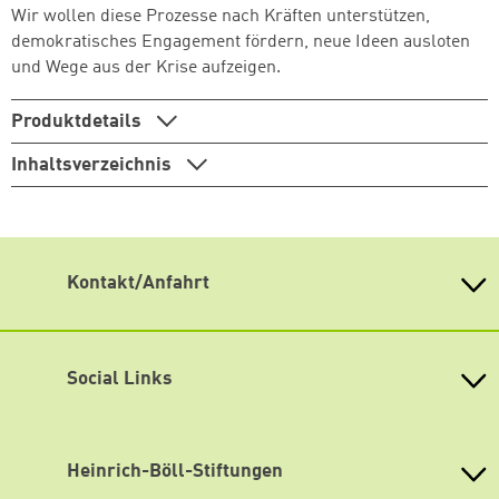
Wir wollen diese Prozesse nach Kräften unterstützen,
demokratisches Engagement fördern, neue Ideen ausloten
und Wege aus der Krise aufzeigen.
Produktdetails
Inhaltsverzeichnis
Kontakt/Anfahrt
Heinrich-Böll-Stiftung MV
in der FRIEDA 23
Friedrichstraße 23, 18057 Rostock
Social Links
1. Stock, Raum 1.12
Geschäftsführerin:
Susan Schulz
Facebook
Bildungsreferentin:
Christine Decker
Instagram
Heinrich-Böll-Stiftungen
Projektsachbearbeiterin:
Angelika Goepel
T: 0381/ 4922184