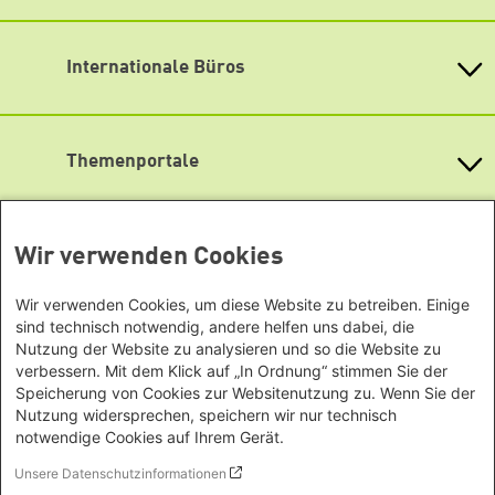
Soundcloud
Heinrich-Böll-Stiftung e.V.
E-Mail:
post@boell-mv.de
Bundesstiftung
YouTube
Lageplan
Internationale Büros
Heinrich-Böll-Stiftungen in den
Bundesländern
Newsletter abonnieren
Asien
Baden-Württemberg
Büro Peking - China
Bayern
Themenportale
Büro Neu-Delhi - Indien
Berlin
Büro Phnom Penh - Kambodscha
Brandenburg
KommunalWiki
Büro Südostasien
Heimatkunde
Bremen
Grüne Akademie
Büro Seoul - Ostasien | Globaler
Wir verwenden Cookies
Mediatheken
Hamburg
Gunda-Werner-Institut
Dialog
Hessen
GreenCampus Weiterbildung
Info Hub Plastic
Afrika
Wir verwenden Cookies, um diese Website zu betreiben. Einige
Archiv Grünes Gedächtnis
Mecklenburg-Vorpommern
Antifeminismus begegnen
sind technisch notwendig, andere helfen uns dabei, die
Studienwerk
Büro Horn von Afrika -
Gender Mediathek
Niedersachsen
Nutzung der Website zu analysieren und so die Website zu
Grüne Websites
Somalia/Somaliland, Sudan,
Nordrhein-Westfalen
verbessern. Mit dem Klick auf „In Ordnung“ stimmen Sie der
Äthiopien
Speicherung von Cookies zur Websitenutzung zu. Wenn Sie der
Bündnis 90 / Die Grünen
Rheinland-Pfalz
Bundestagsfraktion
Büro Nairobi - Kenia, Uganda,
Nutzung widersprechen, speichern wir nur technisch
Saarland
European Greens
notwendige Cookies auf Ihrem Gerät.
Tansania
Sachsen
Die Grünen im Europäischen Parlament
Büro Abuja - Nigeria
Unsere Datenschutzinformationen
Green European Foundation
Sachsen-Anhalt