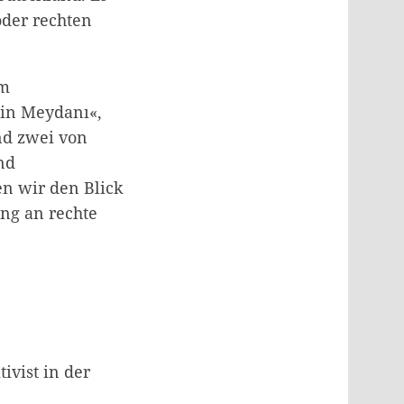
oder rechten
um
sin Meydanı«,
nd zwei von
nd
n wir den Blick
ung an rechte
ivist in der