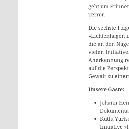
geht um
Erinner
Terror.
Die sechste Fol
»Lichtenhagen i
die an den Nage
vielen Initiativ
Anerkennung rec
auf die Perspek
Gewalt zu eine
Unsere Gäste:
Johann Henn
Dokumentat
Kutlu Yurts
Initiative 