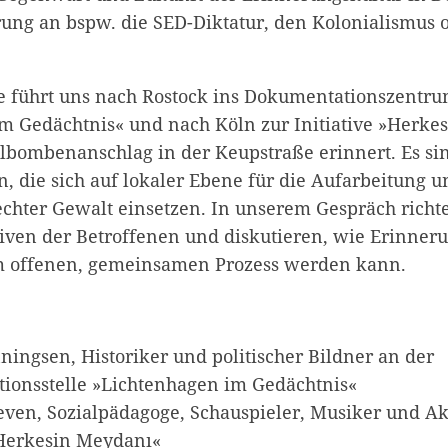
ung an bspw. die SED-Diktatur, den Kolonialismus 
ge führt uns nach Rostock ins Dokumentationszentr
m Gedächtnis« und nach Köln zur Initiative »Herke
lbombenanschlag in der Keupstraße erinnert. Es si
en, die sich auf lokaler Ebene für die Aufarbeitung u
hter Gewalt einsetzen. In unserem Gespräch richte
tiven der Betroffenen und diskutieren, wie Erinner
m offenen, gemeinsamen Prozess werden kann.
ingsen, Historiker und politischer Bildner an der
ionsstelle »Lichtenhagen im Gedächtnis«
even, Sozialpädagoge, Schauspieler, Musiker und Akt
»Herkesin Meydanı«