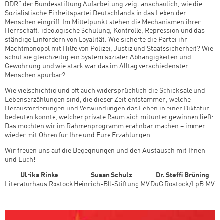
DDR“ der Bundesstiftung Aufarbeitung zeigt anschaulich, wie die
Sozialistische Einheitspartei Deutschlands in das Leben der
Menschen eingriff. Im Mittelpunkt stehen die Mechanismen ihrer
Herrschaft: ideologische Schulung, Kontrolle, Repression und das
ständige Einfordern von Loyalität. Wie sicherte die Partei ihr
Machtmonopol mit Hilfe von Polizei, Justiz und Staatssicherheit? Wie
schuf sie gleichzeitig ein System sozialer Abhängigkeiten und
Gewöhnung und wie stark war das im Alltag verschiedenster
Menschen spürbar?
Wie vielschichtig und oft auch widersprüchlich die Schicksale und
Lebenserzählungen sind, die dieser Zeit entstammen, welche
Herausforderungen und Verwundungen das Leben in einer Diktatur
bedeuten konnte, welcher private Raum sich mitunter gewinnen ließ:
Das möchten wir im Rahmenprogramm erahnbar machen – immer
wieder mit Ohren für Ihre und Eure Erzählungen.
Wir freuen uns auf die Begegnungen und den Austausch mit Ihnen
und Euch!
Ulrika Rinke
Susan Schulz
Dr. Steffi Brüning
Literaturhaus Rostock
Heinrich-Bll-Stiftung MV
DuG Rostock/LpB MV