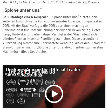
Mo, 30.11., 19 Uhr | li.wu. in der FRIEDA 23, Friedrichstr. 23, Rostock
„Spione unter uns“
Böll-Montagskino & Gespräch
„Spione unter uns“ bietet einen
seltenen Einblick in die Funktionsweise des Überwachungsstaates
DDR. Mit der Stasi verfügte die DDR über einen mächtigen
Geheimdienst zur Unterdrückung der eigenen Bevölkerung. Peter
Keup, Historiker und ehemaliger Verfolgter der Stasi, stellt sich
blinden Flecken in seiner Familiengeschichte. Diese persönliche
Aufarbeitung nimmt eine unerwartete Wendung, als er den Dialog mit
Stasi-Offizieren sucht. „Spione unter uns“ dokumentiert zum ersten
Mal filmisch diese Gespräche.
The Spies Among Us | Official Trailer -
SideXSide Studios