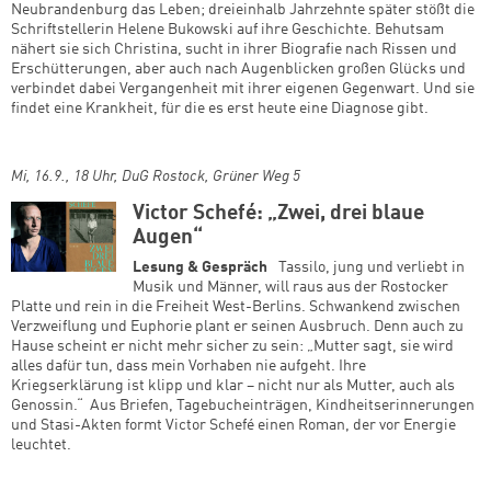
Neubrandenburg das Leben; dreieinhalb Jahrzehnte später stößt die
Schriftstellerin Helene Bukowski auf ihre Geschichte. Behutsam
nähert sie sich Christina, sucht in ihrer Biografie nach Rissen und
Erschütterungen, aber auch nach Augenblicken großen Glücks und
verbindet dabei Vergangenheit mit ihrer eigenen Gegenwart. Und sie
findet eine Krankheit, für die es erst heute eine Diagnose gibt.
Mi, 16.9., 18 Uhr, DuG Rostock, Grüner Weg 5
Victor Schefé: „Zwei, drei blaue
Augen“
Lesung & Gespräch
Tassilo, jung und verliebt in
Musik und Männer, will raus aus der Rostocker
Platte und rein in die Freiheit West-Berlins. Schwankend zwischen
Verzweiflung und Euphorie plant er seinen Ausbruch. Denn auch zu
Hause scheint er nicht mehr sicher zu sein: „Mutter sagt, sie wird
alles dafür tun, dass mein Vorhaben nie aufgeht. Ihre
Kriegserklärung ist klipp und klar – nicht nur als Mutter, auch als
Genossin.“ Aus Briefen, Tagebucheinträgen, Kindheitserinnerungen
und Stasi-Akten formt Victor Schefé einen Roman, der vor Energie
leuchtet.