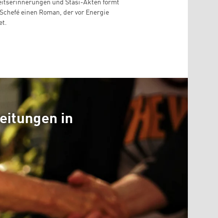
itserinnerungen und Stasi-Akten formt
 Schefé einen Roman, der vor Energie
et.
eitungen in