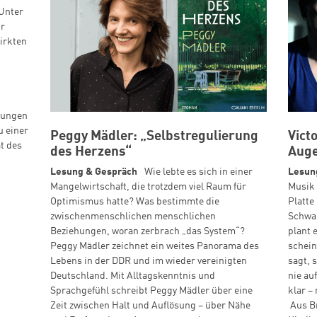
 Unter
ur
irkten
erungen
u einer
Peggy Mädler: „Selbstregulierung
Vict
t des
des Herzens“
Aug
Lesung & Gespräch
Wie lebte es sich in einer
Lesun
Mangelwirtschaft, die trotzdem viel Raum für
Musik 
Optimismus hatte? Was bestimmte die
Platte
zwischenmenschlichen menschlichen
Schwa
Beziehungen, woran zerbrach „das System“?
plant 
Peggy Mädler zeichnet ein weites Panorama des
schein
Lebens in der DDR und im wieder vereinigten
sagt, 
Deutschland. Mit Alltagskenntnis und
nie au
Sprachgefühl schreibt Peggy Mädler über eine
klar –
Zeit zwischen Halt und Auflösung – über Nähe
Aus Br