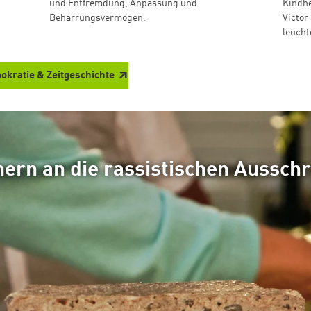
und Entfremdung, Anpassung und
Kindhe
Beharrungsvermögen.
Victor
leucht
okratie & Zeitgeschichte
ern an die rassistischen Ausschr