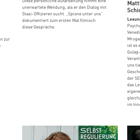
Diese persönliche Aufarbeitung nimmt eine
Matt
unerwartete Wendung, als er den Dialog mit
Schi
Stasi-Offizieren sucht. „Spione unter uns“
Lesun
dokumentiert zum ersten Mal filmisch
Psycho
diese Gespräche.
Venedi
Mrugal
en zur
ist es
e
Gulag-
Verant
uns ti
Geschi
der S
das Le
eigene
gleich
im Inn