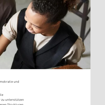
emokratie und
die
r zu unterstützen
enen Strukturen