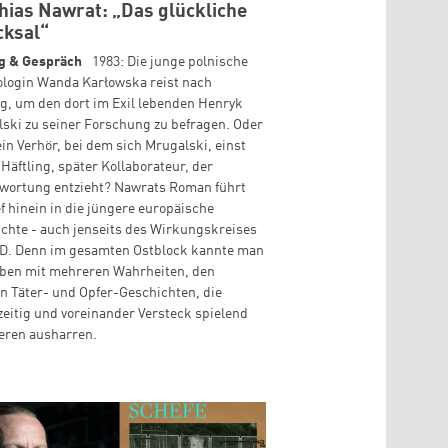
hias Nawrat: „Das glückliche
cksal“
g & Gespräch
1983: Die junge polnische
login Wanda Karłowska reist nach
g, um den dort im Exil lebenden Henryk
ski zu seiner Forschung zu befragen. Oder
 ein Verhör, bei dem sich Mrugalski, einst
Häftling, später Kollaborateur, der
wortung entzieht? Nawrats Roman führt
ef hinein in die jüngere europäische
chte - auch jenseits des Wirkungskreises
ED. Denn im gesamten Ostblock kannte man
ben mit mehreren Wahrheiten, den
n Täter- und Opfer-Geschichten, die
zeitig und voreinander Versteck spielend
eren ausharren.