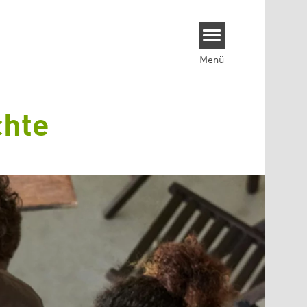
Menü
chte